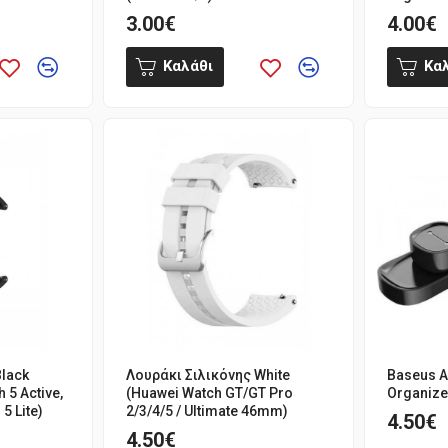
3.00€
4.00€
Καλάθι
Κα
Black
Λουράκι Σιλικόνης White
Baseus A
 5 Active,
(Huawei Watch GT/GT Pro
Organize
5 Lite)
2/3/4/5 / Ultimate 46mm)
4.50€
4.50€