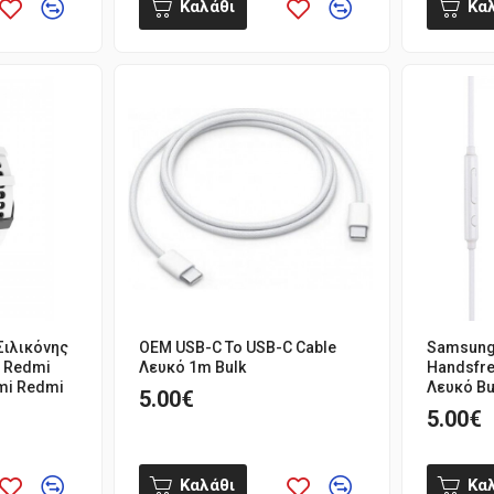
Καλάθι
Κα
Σιλικόνης
OEM USB-C To USB-C Cable
Samsung 
i Redmi
Λευκό 1m Bulk
Handsfr
omi Redmi
Λευκό Bu
5.00€
5.00€
Καλάθι
Κα