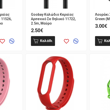
ραίας
Goobay Καλώδιο Κεραίας
Λουράκι 
 11526,
Αρσενικό Σε Θηλυκό 11722,
Green (M
ρο
2.5m, Μαύρο
3.00€
2.50€
Καλάθι
Κα