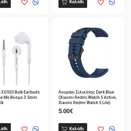
λάθι
Καλάθι
EG920 Bulk Earbuds
Λουράκι Σιλικόνης Dark Blue
ee Με Βύσμα 3.5mm
(Xiaomi Redmi Watch 5 Active,
lk
Xiaomi Redmi Watch 5 Lite)
5.00€
λάθι
Καλάθι