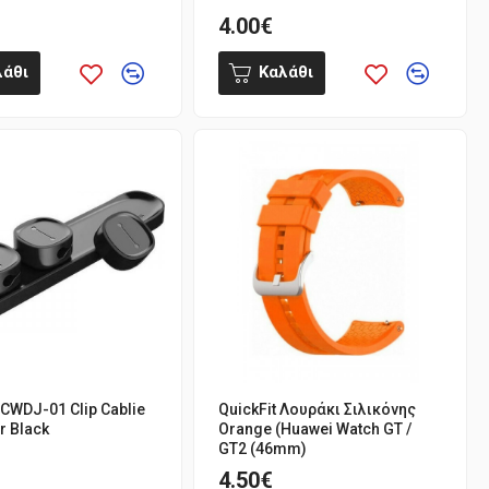
4.00€
λάθι
Καλάθι
CWDJ-01 Clip Cablie
QuickFit Λουράκι Σιλικόνης
r Black
Orange (Huawei Watch GT /
GT2 (46mm)
4.50€