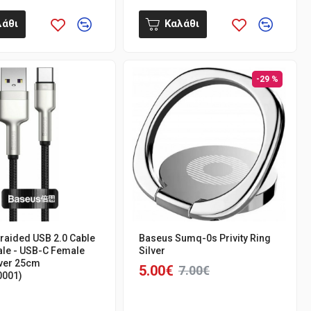
λάθι
Καλάθι
-29 %
raided USB 2.0 Cable
Baseus Sumq-0s Privity Ring
le - USB-C Female
Silver
lver 25cm
5.00€
7.00€
0001)