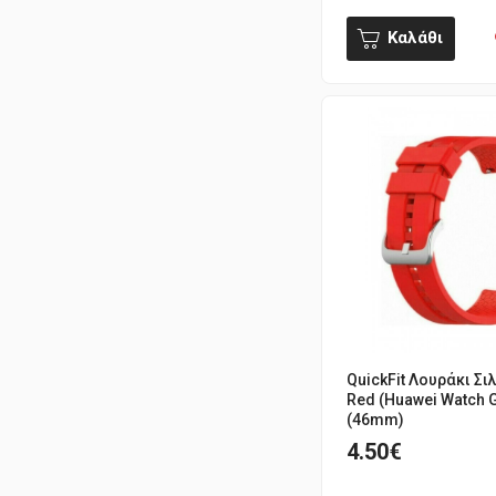
Καλάθι
QuickFit Λουράκι Σι
Red (Huawei Watch G
(46mm)
4.50€