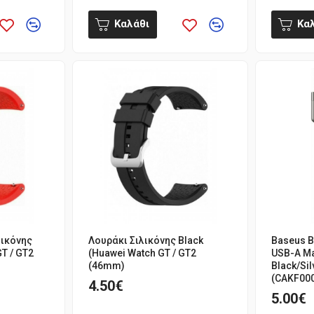
Καλάθι
Κα
λικόνης
Λουράκι Σιλικόνης Black
Baseus B
T / GT2
(Huawei Watch GT / GT2
USB-A Ma
(46mm)
Black/Si
(CAKF00
4.50€
5.00€