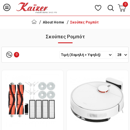
0
About Home
Σκούπες Ρομπότ
Σκούπες Ρομπότ
0