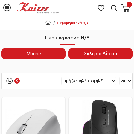
0
Περιφερειακά Η/Υ
Περιφερειακά Η/Υ
Mouse
Σκληροί Δίσκοι
0