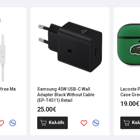
sfree Με
Samsung 45W USB-C Wall
Lacoste P
Adapter Black Without Cable
Case Gree
(EP-T4511) Retail
19.00€
25.00€
Καλάθι
Καλ