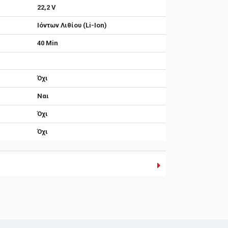
22,2 V
Ιόντων Λιθίου (Li-Ion)
40 Min
Όχι
Ναι
Όχι
Όχι