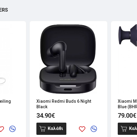
ERS
eiling
Xiaomi Redmi Buds 6 Night
Xiaomi M
Black
Blue (BH
34.90€
79.00€
Καλάθι
Καλ