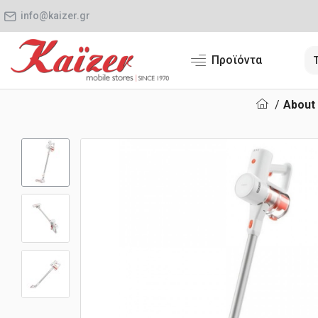
info@kaizer.gr
Προϊόντα
About