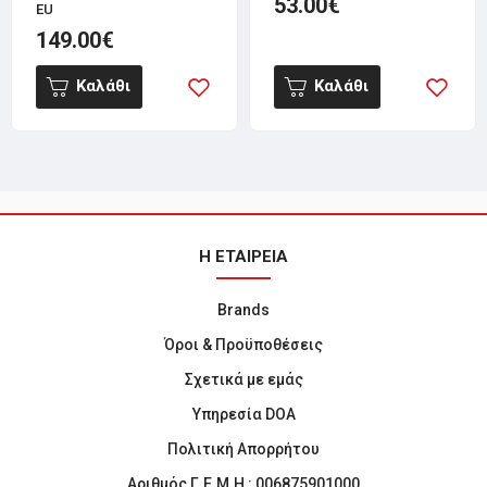
53.00€
EU
149.00€
Καλάθι
Καλάθι
Η ΕΤΑΙΡΕΙΑ
Brands
Όροι & Προϋποθέσεις
Σχετικά με εμάς
Υπηρεσία DOA
Πολιτική Απορρήτου
Αριθμός Γ.Ε.Μ.Η : 006875901000