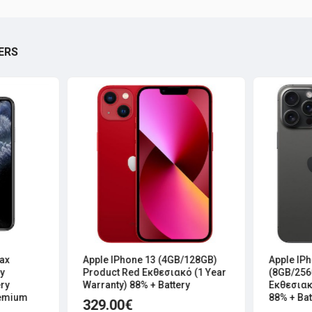
ERS
ax
Apple IPhone 13 (4GB/128GB)
Apple IP
y
Product Red Εκθεσιακό (1 Year
(8GB/256
ry
Warranty) 88% + Battery
Εκθεσιακ
remium
88% + Bat
329.00€