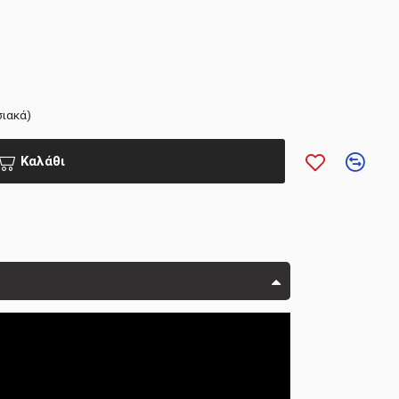
σιακά)
Καλάθι