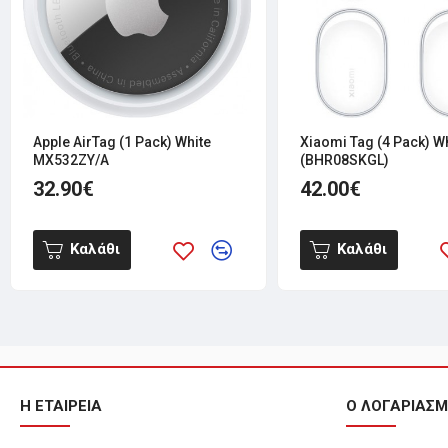
Apple AirTag (1 Pack) White
Xiaomi Tag (4 Pack) W
MX532ZY/A
(BHR08SΚGL)
32.90€
42.00€
Καλάθι
Καλάθι
Η ΕΤΑΙΡΕΙΑ
Ο ΛΟΓΑΡΙΑΣ