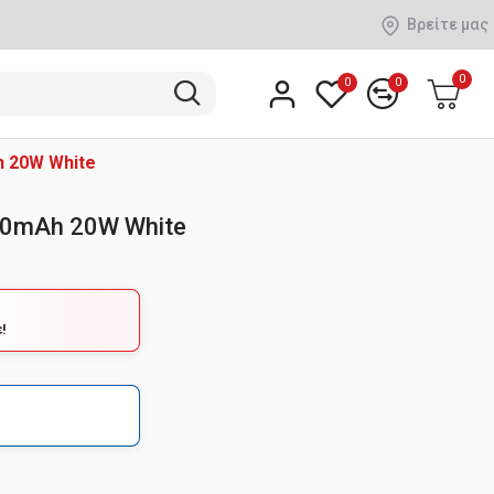
Βρείτε μας
0
0
0
 20W White
00mAh 20W White
!