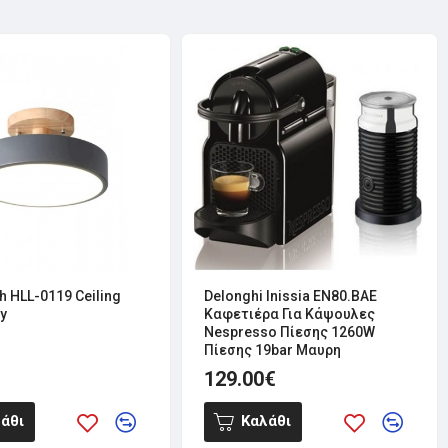
h HLL-0119 Ceiling
Delonghi Inissia EN80.BAE
y
Καφετιέρα Για Κάψουλες
Nespresso Πίεσης 1260W
Πίεσης 19bar Μαυρη
129.00€
άθι
Καλάθι