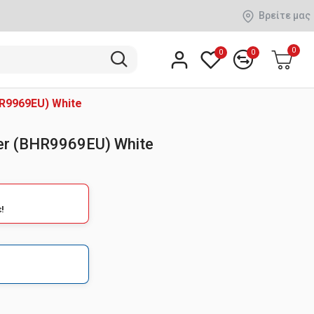
Βρείτε μας
0
0
0
HR9969EU) White
fier (BHR9969EU) White
!